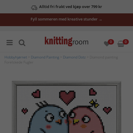
Alltid fri frakt ved kjøp over 799 kr
Fyll sommeren med kreative stunder →
0
0
Hobbyhjørnet
>
Diamond Painting
>
Diamond Dotz
> Diamond painting
Forelskede Fugler