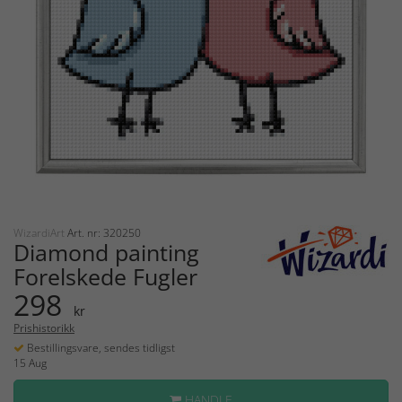
WizardiArt
Art. nr: 320250
Diamond painting
Forelskede Fugler
298
kr
Prishistorikk
Bestillingsvare, sendes tidligst
15 Aug
HANDLE