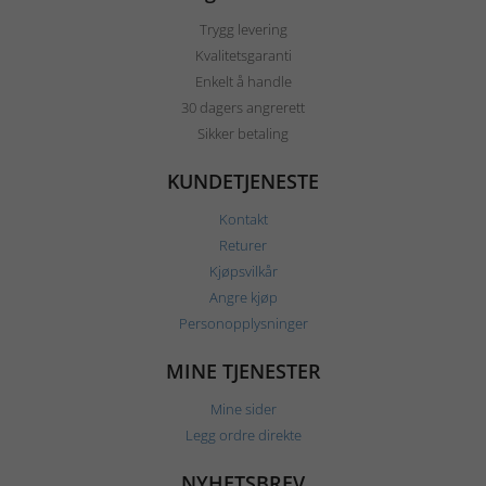
Trygg levering
Kvalitetsgaranti
Enkelt å handle
30 dagers angrerett
Sikker betaling
KUNDETJENESTE
Kontakt
Returer
Kjøpsvilkår
Angre kjøp
Personopplysninger
MINE TJENESTER
Mine sider
Legg ordre direkte
NYHETSBREV