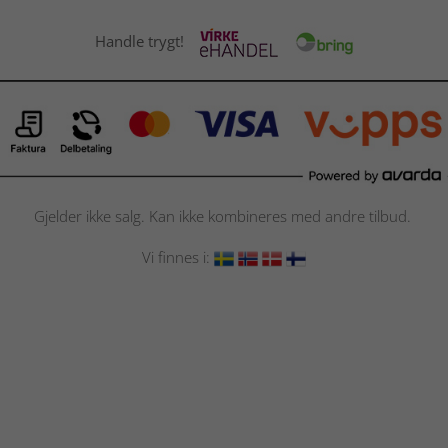
Handle trygt!
Gjelder ikke salg. Kan ikke kombineres med andre tilbud.
Vi finnes i: