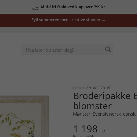
Alltid fri frakt ved kjøp over 799 kr
Fyll sommeren med kreative stunder →
Permin
Art. nr: 320180
Broderipakke Bi
blomster
Mønster: Svensk, norsk, dansk, 
1 198
kr
Prishistorikk