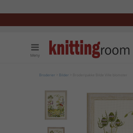
Meny
Broderier
>
Bilder
> Broderipakke Bilde Ville blomster