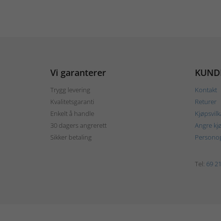
Vi garanterer
KUND
Trygg levering
Kontakt
Kvalitetsgaranti
Returer
Enkelt å handle
Kjøpsvilk
30 dagers angrerett
Angre kj
Sikker betaling
Personop
Tel:
69 21