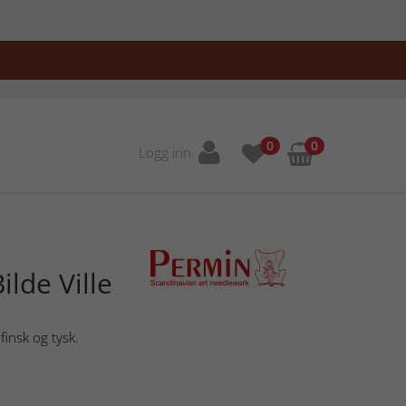
0
0
Logg inn
lde Ville
finsk og tysk.