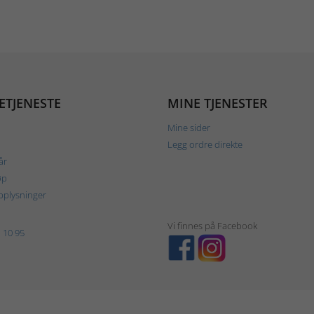
ETJENESTE
MINE TJENESTER
Mine sider
Legg ordre direkte
år
øp
plysninger
Vi finnes på Facebook
 10 95