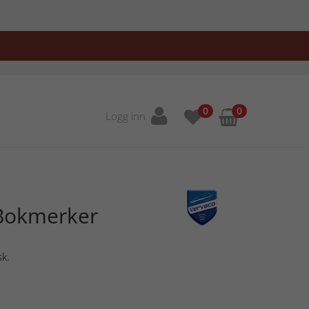
0
0
Logg inn
Bokmerker
sk.