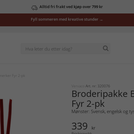
Alltid fri frakt ved kjøp over 799 kr
Fyll sommeren med kreative stunder →
erker Fyr 2-pk
Vervaco
Art. nr: 320076
Broderipakke 
Fyr 2-pk
Mønster: Svensk, engelsk og ty
339
kr
Prishistorikk