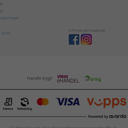
år
øp
plysninger
Vi finnes på Facebook
 10 95
Handle trygt!
Gjelder ikke salg. Kan ikke kombineres med andre tilbud.