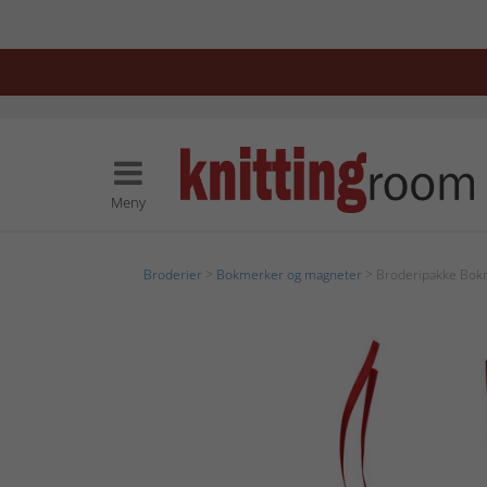
Meny
Broderier
>
Bokmerker og magneter
> Broderipakke Bokm