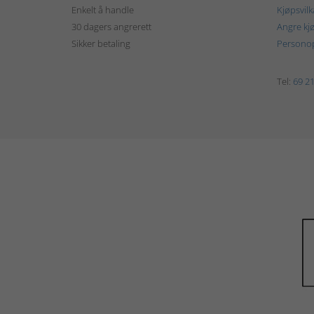
Enkelt å handle
Kjøpsvilk
30 dagers angrerett
Angre kj
Sikker betaling
Personop
Tel:
69 21