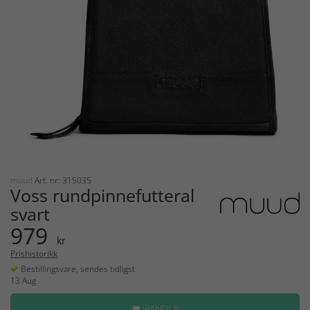
muud
Art. nr: 315035
Voss rundpinnefutteral
svart
979
kr
Prishistorikk
Bestillingsvare, sendes tidligst
13 Aug
HANDLE