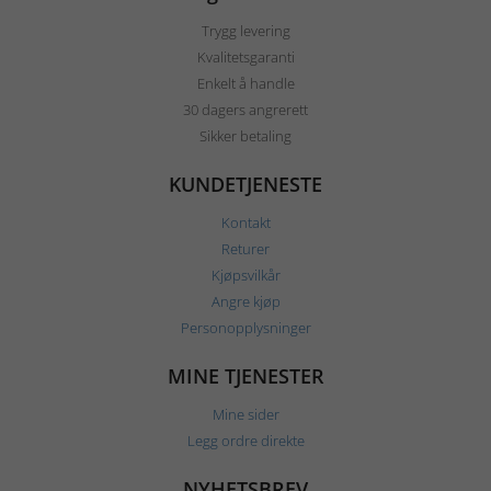
Trygg levering
Kvalitetsgaranti
Enkelt å handle
30 dagers angrerett
Sikker betaling
KUNDETJENESTE
Kontakt
Returer
Kjøpsvilkår
Angre kjøp
Personopplysninger
MINE TJENESTER
Mine sider
Legg ordre direkte
NYHETSBREV