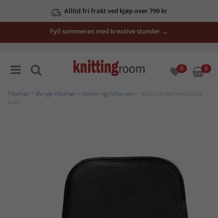
Alltid fri frakt ved kjøp over 799 kr
Fyll sommeren med kreative stunder →
0
0
Tilbehør
>
Øvrige tilbehør
>
Vesker og futteraler
> Voss rundpinnefutteral
svart