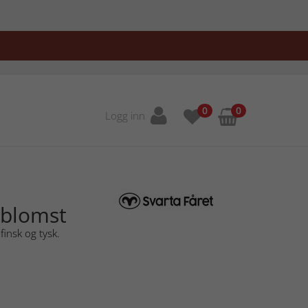
0
0
Logg inn
nblomst
finsk og tysk.