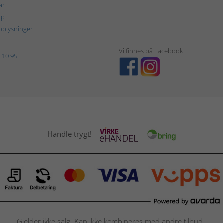
år
øp
plysninger
Vi finnes på Facebook
 10 95
Handle trygt!
Gjelder ikke salg. Kan ikke kombineres med andre tilbud.