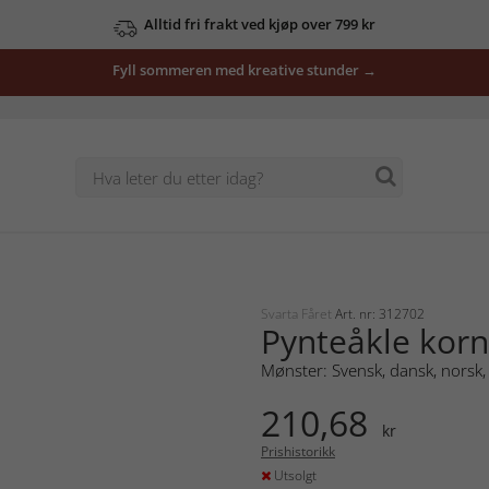
Alltid fri frakt ved kjøp over 799 kr
Fyll sommeren med kreative stunder →
Svarta Fåret
Art. nr: 312702
Pynteåkle kor
Mønster: Svensk, dansk, norsk, 
210,68
kr
Prishistorikk
Utsolgt