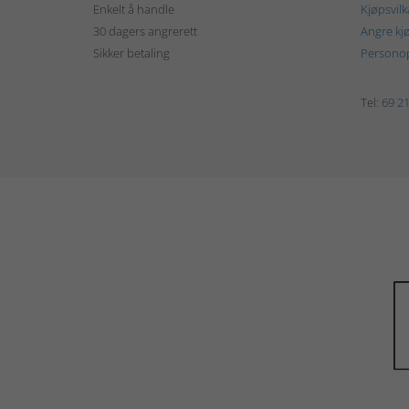
Enkelt å handle
Kjøpsvilk
30 dagers angrerett
Angre kj
Sikker betaling
Personop
Tel:
69 21