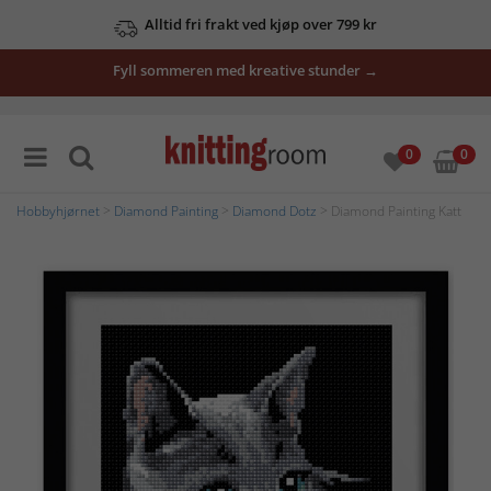
Alltid fri frakt ved kjøp over 799 kr
Fyll sommeren med kreative stunder →
0
0
Hobbyhjørnet
>
Diamond Painting
>
Diamond Dotz
> Diamond Painting Katt