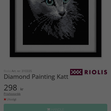
Riolis
Art. nr: 310335
Diamond Painting Katt
298
kr
Prishistorikk
Utsolgt
HANDLE