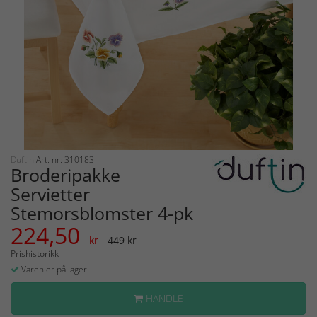
Duftin
Art. nr: 310183
Broderipakke
Servietter
Stemorsblomster 4-pk
224,50
kr
449 kr
Prishistorikk
Varen er på lager
HANDLE