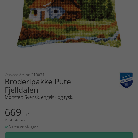
Vervaco
Art. nr: 310034
Broderipakke Pute
Fjelldalen
Mønster: Svensk, engelsk og tysk.
669
kr
Prishistorikk
Varen er på lager