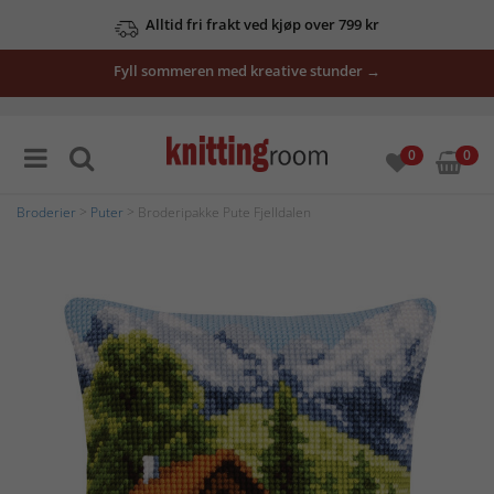
Alltid fri frakt ved kjøp over 799 kr
Fyll sommeren med kreative stunder →
0
0
Broderier
>
Puter
> Broderipakke Pute Fjelldalen