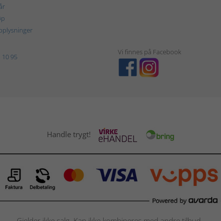
år
øp
plysninger
Vi finnes på Facebook
 10 95
Handle trygt!
Gjelder ikke salg. Kan ikke kombineres med andre tilbud.