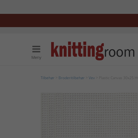
Meny
Tilbehør
>
Broderitilbehør
>
Vev
> Plastic Canvas 30x25 Hv