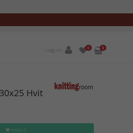
0
0
Logg inn
 30x25 Hvit
HANDLE