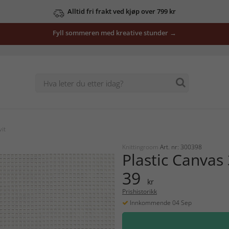
Alltid fri frakt ved kjøp over 799 kr
Fyll sommeren med kreative stunder →
it
Knittingroom
Art. nr: 300398
Plastic Canvas
39
kr
Prishistorikk
Innkommende 04 Sep