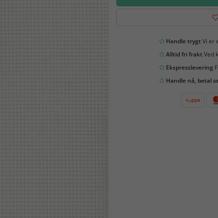
Handle trygt
Vi er 
Alltid fri frakt
Ved k
Ekspresslevering
F
Handle nå, betal s