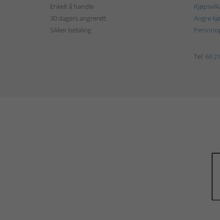
Enkelt å handle
Kjøpsvilk
30 dagers angrerett
Angre kj
Sikker betaling
Personop
Tel:
69 21