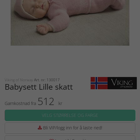
Viking of Norway
Art. nr: 130017
Babysett Lille skatt
512
Garnkostnad fra
kr
VELG STØRRELSE OG FARGE
Bli VIP/logg inn for å laste ned!