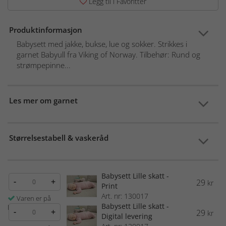
Legg til i Favoritter
Produktinformasjon
Babysett med jakke, bukse, lue og sokker. Strikkes i
garnet Babyull fra Viking of Norway. Tilbehør: Rund og
strømpepinne...
Les mer om garnet
Størrelsestabell & vaskeråd
Babysett Lille skatt -
-
+
29
kr
Print
Art. nr: 130017
Varen er på
Babysett Lille skatt -
lager
-
+
29
kr
Digital levering