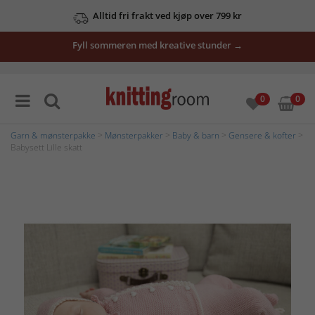
Alltid fri frakt ved kjøp over 799 kr
Fyll sommeren med kreative stunder →
0
0
Garn & mønsterpakke
>
Mønsterpakker
>
Baby & barn
>
Gensere & kofter
>
Babysett Lille skatt