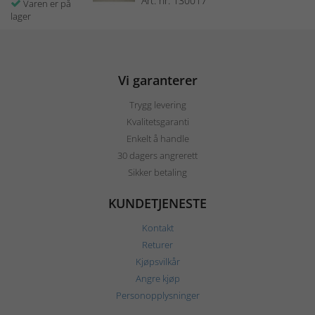
Art. nr: 130017
Varen er på
lager
Vi garanterer
Trygg levering
Kvalitetsgaranti
Enkelt å handle
30 dagers angrerett
Sikker betaling
KUNDETJENESTE
Kontakt
Returer
Kjøpsvilkår
Angre kjøp
Personopplysninger