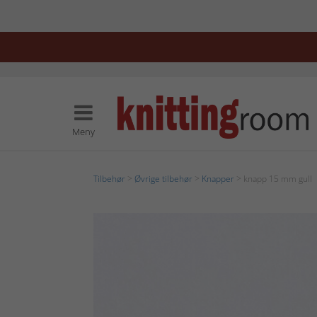
Meny
Tilbehør
>
Øvrige tilbehør
>
Knapper
> knapp 15 mm gull