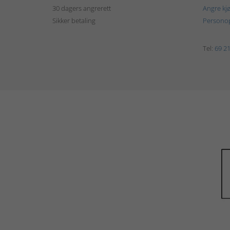
30 dagers angrerett
Angre kj
Sikker betaling
Personop
Tel:
69 21