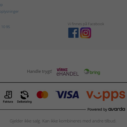
øp
plysninger
Vi finnes på Facebook
 10 95
Handle trygt!
Gjelder ikke salg. Kan ikke kombineres med andre tilbud.