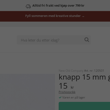
Alltid fri frakt ved kjøp over 799 kr
Fyll sommeren med kreative stunder →
New Old Company
Art. nr: 120501
knapp 15 mm g
15
kr
Prishistorikk
Varen er på lager