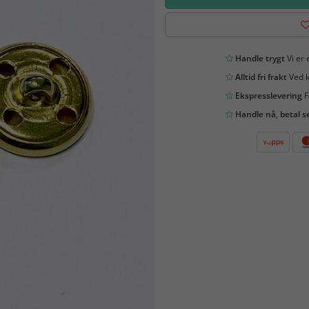
Handle trygt
Vi er 
Alltid fri frakt
Ved k
Ekspresslevering
F
Handle nå, betal s