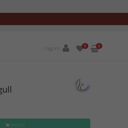
0
0
Logg inn
ull
HANDLE