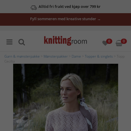
Alltid fri frakt ved kjøp over 799 kr
Fyll sommeren med kreative stunder →
0
0
Garn & mønsterpakke
>
Mønsterpakker
>
Dame
>
Topper & singlets
> Topp
Cecilia