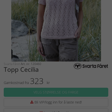
Svarta Fåret
Art. nr: 120460
Topp Cecilia
323
Garnkostnad fra
kr
VELG STØRRELSE OG FARGE
Bli VIP/logg inn for å laste ned!