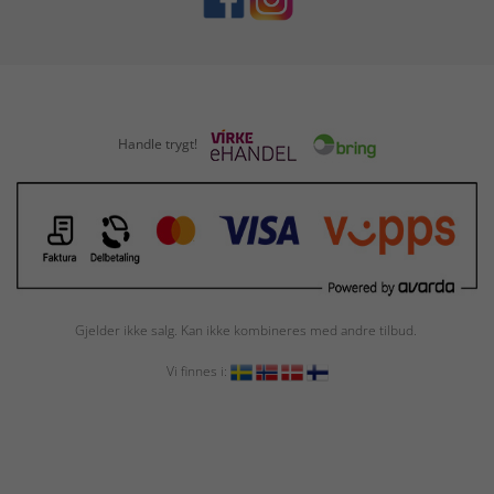
Handle trygt!
Gjelder ikke salg. Kan ikke kombineres med andre tilbud.
Vi finnes i: