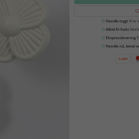
Handle trygt
Vi er 
Alltid fri frakt
Ved k
Ekspresslevering
F
Handle nå, betal s