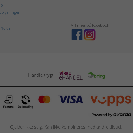
øp
plysninger
Vi finnes på Facebook
 10 95
Handle trygt!
Gjelder ikke salg. Kan ikke kombineres med andre tilbud.