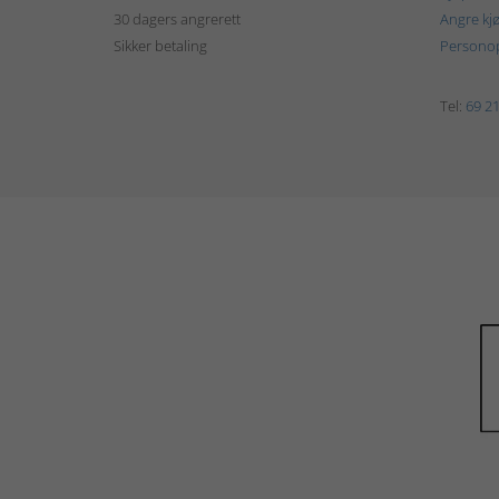
30 dagers angrerett
Angre kj
Sikker betaling
Personop
Tel:
69 21