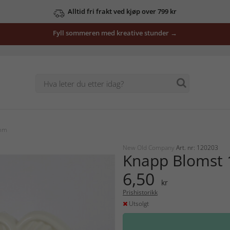
Alltid fri frakt ved kjøp over 799 kr
Fyll sommeren med kreative stunder →
 mm
New Old Company
Art. nr: 120203
Knapp Blomst
6,50
kr
Prishistorikk
Utsolgt