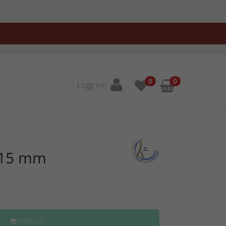
0
0
Logg inn
 15 mm
HANDLE