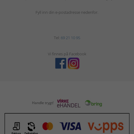
Fyll inn din e-postadresse nedenfor.
Tel:
69 21 10 95
Vi finnes på Facebook
Handle trygt!