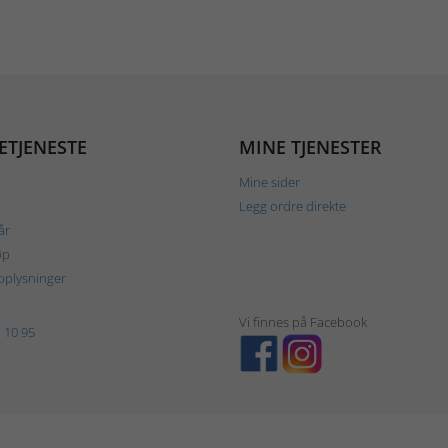
ETJENESTE
MINE TJENESTER
Mine sider
Legg ordre direkte
år
øp
plysninger
Vi finnes på Facebook
 10 95