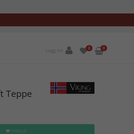
0
0
Logg inn
ft Teppe
HANDLE