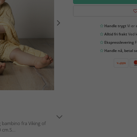
Handle trygt
Vi er 
Alltid fri frakt
Ved k
Ekspresslevering
F
Handle nå, betal s
ng bambino fra Viking of
 cm.S...