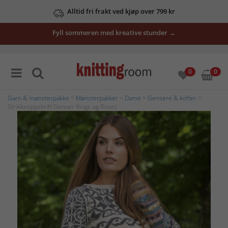
Alltid fri frakt ved kjøp over 799 kr
Fyll sommeren med kreative stunder →
0
0
Garn & mønsterpakke
>
Mønsterpakker
>
Dame
>
Gensere & kofter
>
Strikkeoppskrift Genser Rings og Roses