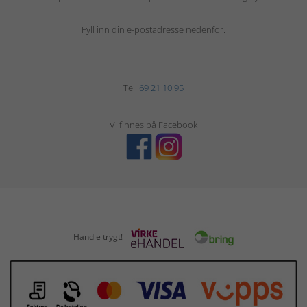
Fyll inn din e-postadresse nedenfor.
Tel:
69 21 10 95
Vi finnes på Facebook
Handle trygt!