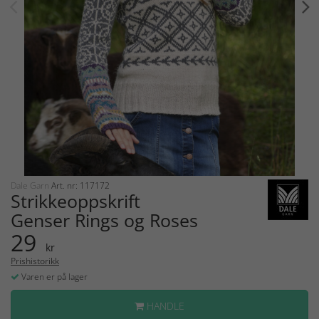
Dale Garn
Art. nr: 117172
Strikkeoppskrift
Genser Rings og Roses
29
kr
Prishistorikk
Varen er på lager
HANDLE