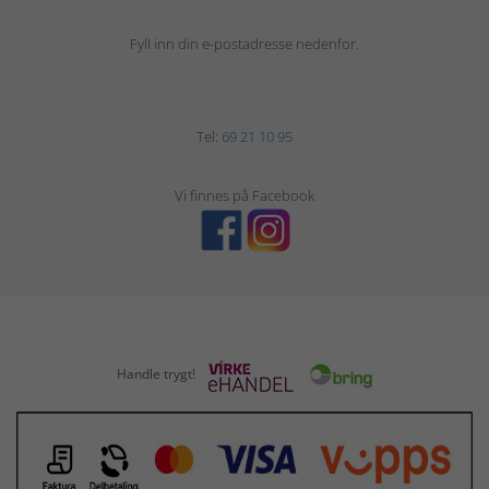
Fyll inn din e-postadresse nedenfor.
Tel:
69 21 10 95
Vi finnes på Facebook
Handle trygt!