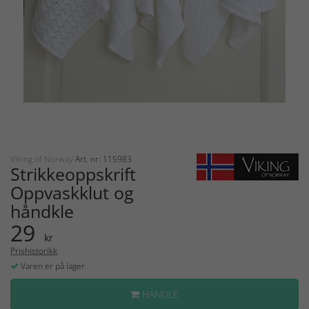
Viking of Norway
Art. nr: 115983
Strikkeoppskrift
Oppvaskklut og
håndkle
29
kr
Prishistorikk
Varen er på lager
HANDLE