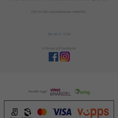
Fyll inn din e-postadresse nedenfor.
Tel:
69 21 10 95
Vi finnes på Facebook
Handle trygt!