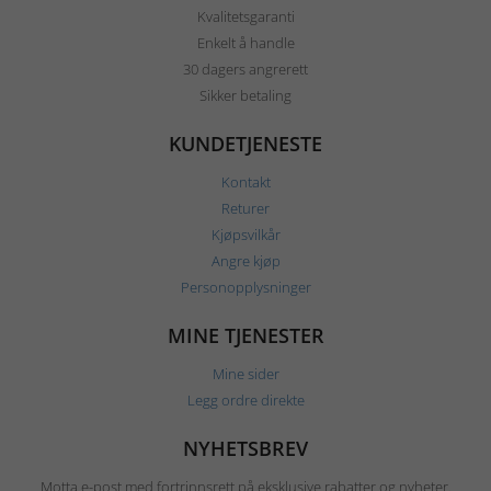
Kvalitetsgaranti
Enkelt å handle
30 dagers angrerett
Sikker betaling
KUNDETJENESTE
Kontakt
Returer
Kjøpsvilkår
Angre kjøp
Personopplysninger
MINE TJENESTER
Mine sider
Legg ordre direkte
NYHETSBREV
Motta e-post med fortrinnsrett på eksklusive rabatter og nyheter.