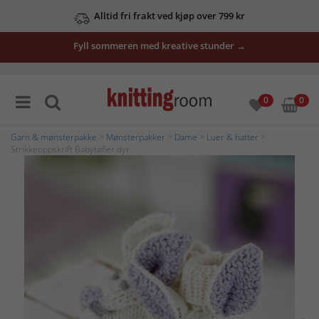
Alltid fri frakt ved kjøp over 799 kr
Fyll sommeren med kreative stunder →
0
0
Garn & mønsterpakke
>
Mønsterpakker
>
Dame
>
Luer & hatter
>
Strikkeoppskrift Babytøfler dyr