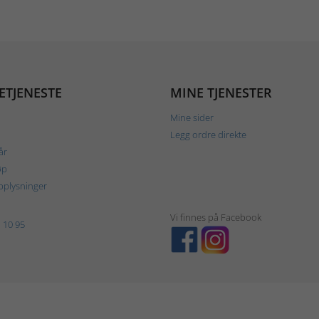
ETJENESTE
MINE TJENESTER
Mine sider
Legg ordre direkte
år
øp
plysninger
Vi finnes på Facebook
 10 95