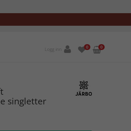
0
0
Logg inn
t
e singletter