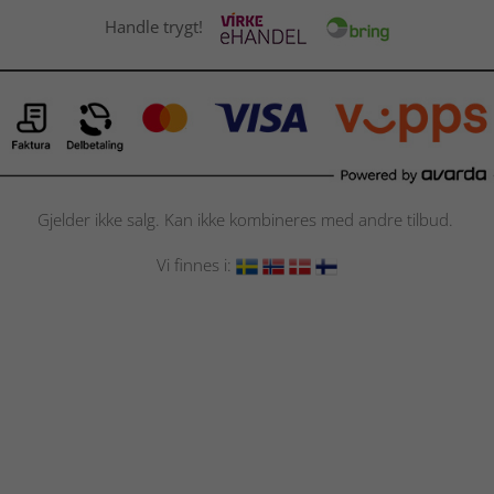
Handle trygt!
Gjelder ikke salg. Kan ikke kombineres med andre tilbud.
Vi finnes i: