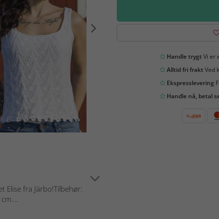
Handle trygt
Vi er 
Alltid fri frakt
Ved k
Ekspresslevering
F
Handle nå, betal s
t Elise fra Järbo!Tilbehør:
cm....