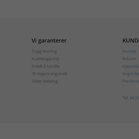
Vi garanterer
KUND
Trygg levering
Kontakt
Kvalitetsgaranti
Returer
Enkelt å handle
Kjøpsvilk
30 dagers angrerett
Angre kj
Sikker betaling
Personop
Tel:
69 21