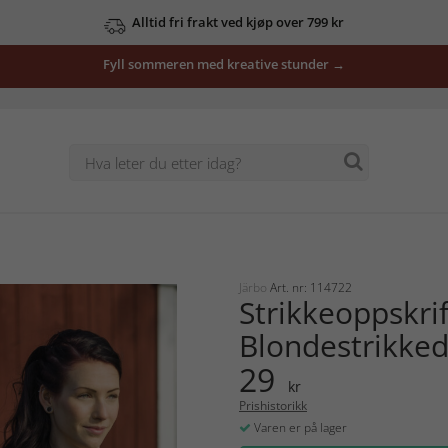
Alltid fri frakt ved kjøp over 799 kr
Fyll sommeren med kreative stunder →
Järbo
Art. nr: 114722
Strikkeoppskrif
Blondestrikked
29
kr
Prishistorikk
Varen er på lager