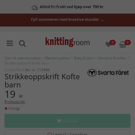
Alltid fri frakt ved kjøp over 799 kr
Fyll sommeren med kreative stunder →
0
0
Garn & mønsterpakke
>
Mønsterpakker
>
Baby & barn
>
Gensere & kofter
>
Strikkeoppskrift Kofte barn
Svarta Fåret
Art. nr: 113484
Strikkeoppskrift Kofte
barn
19
kr
Prishistorikk
Utsolgt
HANDLE
Legg til i Favoritter