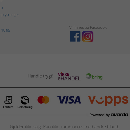
år
øp
plysninger
Vi finnes på Facebook
 10 95
Handle trygt!
Gjelder ikke salg. Kan ikke kombineres med andre tilbud.