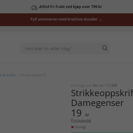
Alltid fri frakt ved kjøp over 799 kr
Fyll sommeren med kreative stunder →
e & kofter
> Strikkeoppskrift
Knittingroom
Art. nr: 111369
Strikkeoppskrif
Damegenser
19
kr
Prishistorikk
Utsolgt