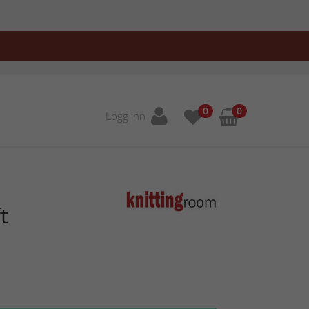
0
0
Logg inn
t