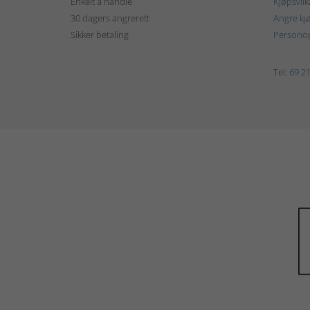
Enkelt å handle
Kjøpsvilk
30 dagers angrerett
Angre kj
Sikker betaling
Personop
Tel:
69 21