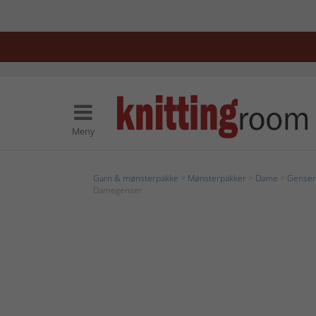
Meny
Garn & mønsterpakke
>
Mønsterpakker
>
Dame
>
Genser
Damegenser