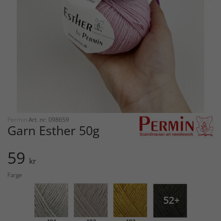
Permin
Art. nr: 098659
Garn Esther 50g
59
kr
Farge
52+