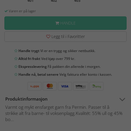
401
402
403
Varen er på lager
HANDLE
Legg til i Favoritter
Handle trygt
Vi er en trygg og sikker nettbutikk.
Alltid fri frakt
Ved kjøp over 799 kr.
Ekspresslevering
Få pakken din allerede i morgen.
Handle nå, betal senere
Velg faktura eller konto i kassen.
Produktinformasjon
Varmt og mykt ensfarget garn fra Permin. Passer til å
strikke alt fra barne- til voksenplagg.Kvalitét: 55% ull og 45%
bo...