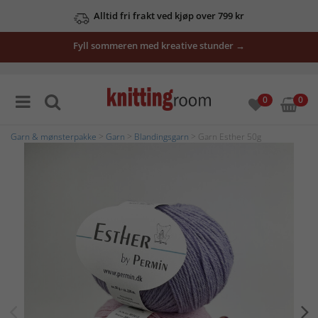
Alltid fri frakt ved kjøp over 799 kr
Fyll sommeren med kreative stunder →
0
0
Garn & mønsterpakke
>
Garn
>
Blandingsgarn
> Garn Esther 50g