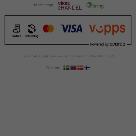
Handle trygt!
Gjelder ikke salg. Kan ikke kombineres med andre tilbud.
Vi finnes i: