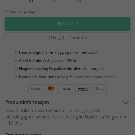
01
04
05
Varen er på lager
HANDLE
Legg til i Favoritter
Handle trygt
Vi er en trygg og sikker nettbutikk.
Alltid fri frakt
Ved kjøp over 799 kr.
Ekspresslevering
Få pakken din allerede i morgen.
Handle nå, betal senere
Velg faktura eller konto i kassen.
Produktinformasjon
Garn Cecilia fra Svarta Fåret er et herlig og mykt
blandingsgarn av bomull, viskose og lin.Nøste: ca 50 gram =
110 m...
Om merkevaren