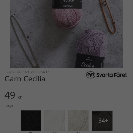
Svarta Fåret
Art. nr: 096437
Garn Cecilia
49
kr
Farge
34+