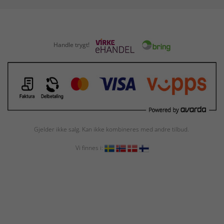
Handle trygt!
Gjelder ikke salg. Kan ikke kombineres med andre tilbud.
Vi finnes i: