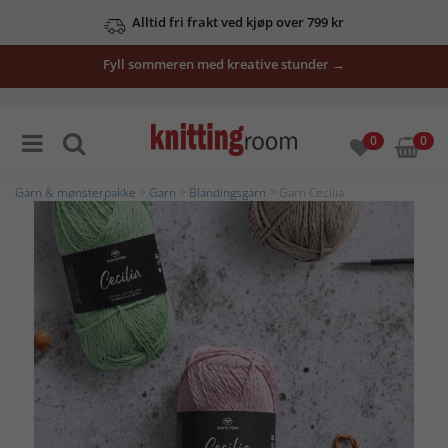
Alltid fri frakt ved kjøp over 799 kr
Fyll sommeren med kreative stunder →
0
0
Garn & mønsterpakke
>
Garn
>
Blandingsgarn
> Garn Cecilia