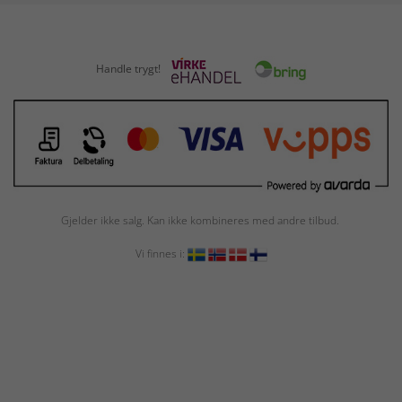
Handle trygt!
Gjelder ikke salg. Kan ikke kombineres med andre tilbud.
Vi finnes i: