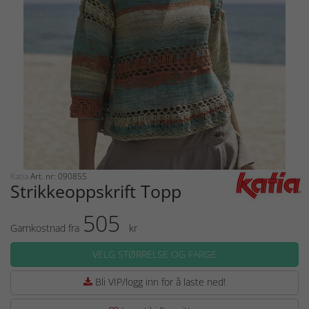
Katia
Art. nr: 090855
Strikkeoppskrift Topp
505
Garnkostnad fra
kr
VELG STØRRELSE OG FARGE
Bli VIP/logg inn for å laste ned!