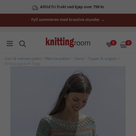
Alltid fri frakt ved kjøp over 799 kr
Fyll sommeren med kreative stunder →
0
0
Garn & mønsterpakke
>
Mønsterpakker
>
Dame
>
Topper & singlets
>
Strikkeoppskrift Topp