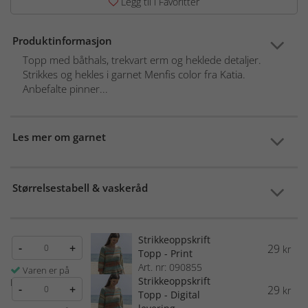
Legg til i Favoritter
Produktinformasjon
Topp med båthals, trekvart erm og heklede detaljer.
Strikkes og hekles i garnet Menfis color fra Katia.
Anbefalte pinner...
Les mer om garnet
Størrelsestabell & vaskeråd
Strikkeoppskrift
-
+
29
kr
Topp - Print
Art. nr: 090855
Varen er på
Strikkeoppskrift
lager
-
+
29
kr
Topp - Digital