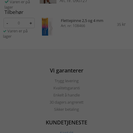
Art. nr: 090727
Varen er på
lager
Tilbehør
Flettepinne 2,5 og 4 mm
-
+
kr
35
Art. nr: 108466
Varen er på
lager
Vi garanterer
Trygg levering
Kvalitetsgaranti
Enkelt å handle
30 dagers angrerett
Sikker betaling
KUNDETJENESTE
Kontakt