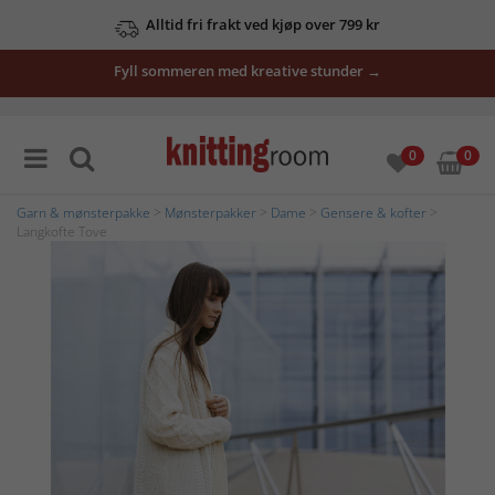
Alltid fri frakt ved kjøp over 799 kr
Fyll sommeren med kreative stunder →
0
0
Garn & mønsterpakke
>
Mønsterpakker
>
Dame
>
Gensere & kofter
>
Langkofte Tove