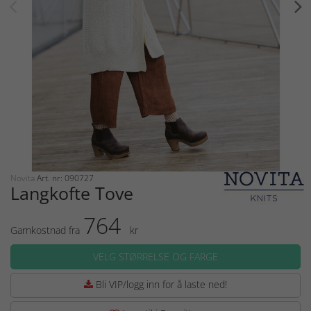
Novita
Art. nr: 090727
Langkofte Tove
764
Garnkostnad fra
kr
VELG STØRRELSE OG FARGE
Bli VIP/logg inn for å laste ned!