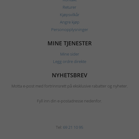
Returer
Kjøpsvilkår
Angre kjøp
Personopplysninger
MINE TJENESTER
Mine sider
Legg ordre direkte
NYHETSBREV
Motta e-post med fortrinnsrett på eksklusive rabatter og nyheter.
Fyll inn din e-postadresse nedenfor.
Tel:
69 21 10 95