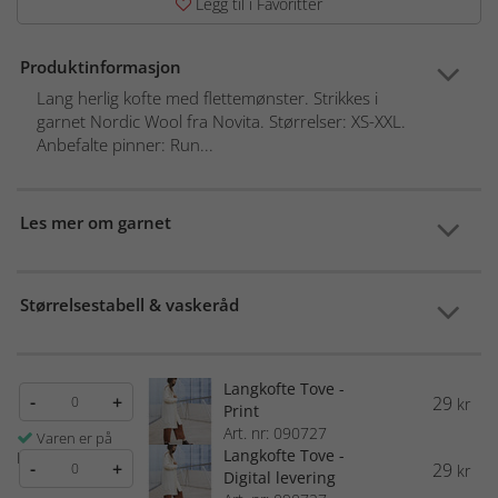
Legg til i Favoritter
Produktinformasjon
Lang herlig kofte med flettemønster. Strikkes i
garnet Nordic Wool fra Novita. Størrelser: XS-XXL.
Anbefalte pinner: Run...
Les mer om garnet
Størrelsestabell & vaskeråd
Langkofte Tove -
-
+
29
kr
Print
Art. nr: 090727
Varen er på
Langkofte Tove -
lager
-
+
29
kr
Digital levering