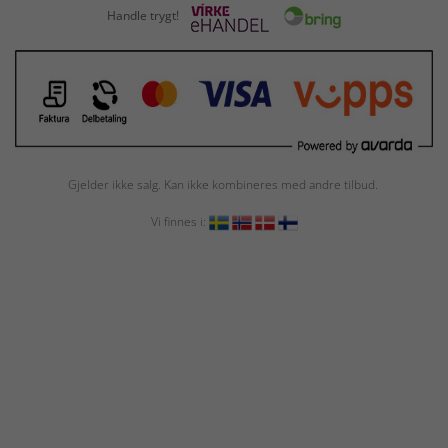
Handle trygt!
Gjelder ikke salg. Kan ikke kombineres med andre tilbud.
Vi finnes i: