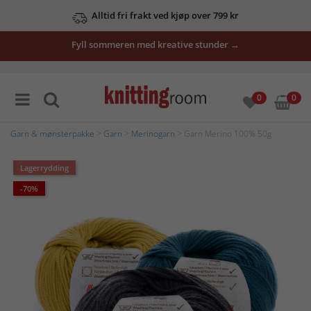
Alltid fri frakt ved kjøp over 799 kr
Fyll sommeren med kreative stunder →
0
0
Garn & mønsterpakke
>
Garn
>
Merinogarn
> Garn Merino 100% 50g
Lagerrydding
-70%