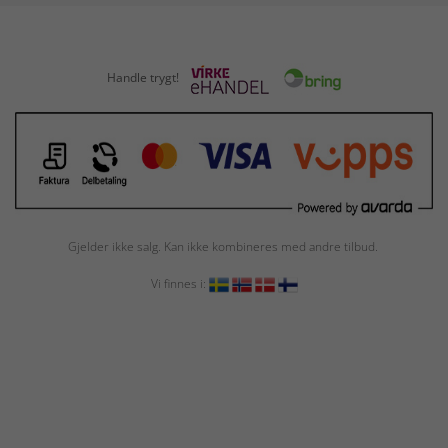
Handle trygt!
Gjelder ikke salg. Kan ikke kombineres med andre tilbud.
Vi finnes i: