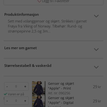
Legg til i Favoritter
Produktinformasjon
Sett med volanggenser og skjørt. Strikkes i garnet
Frøya fra Viking of Norway. Tilbehør: Rund- og
strømpepinne 2,5 og 3m...
Les mer om garnet
Størrelsestabell & vaskeråd
Genser og skjørt
-
+
29
kr
"Apple" - Print
Art. nr: 090256
Varen er på
Genser og skjørt
lager
-
+
29
kr
"Apple" - Digital