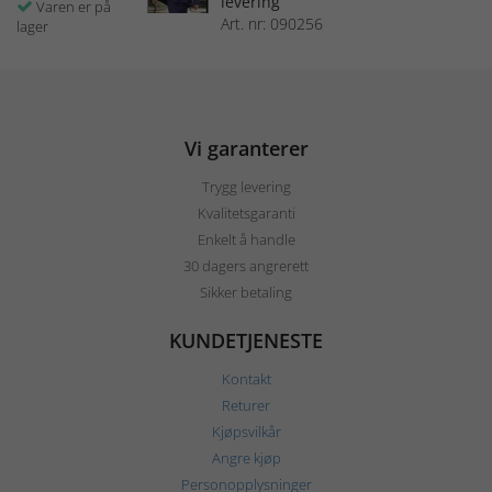
levering
Varen er på
Art. nr: 090256
lager
Vi garanterer
Trygg levering
Kvalitetsgaranti
Enkelt å handle
30 dagers angrerett
Sikker betaling
KUNDETJENESTE
Kontakt
Returer
Kjøpsvilkår
Angre kjøp
Personopplysninger