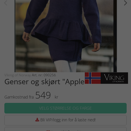
Viking of Norway
Art. nr: 090256
Genser og skjørt "Apple"
549
Garnkostnad fra
kr
VELG STØRRELSE OG FARGE
Bli VIP/logg inn for å laste ned!