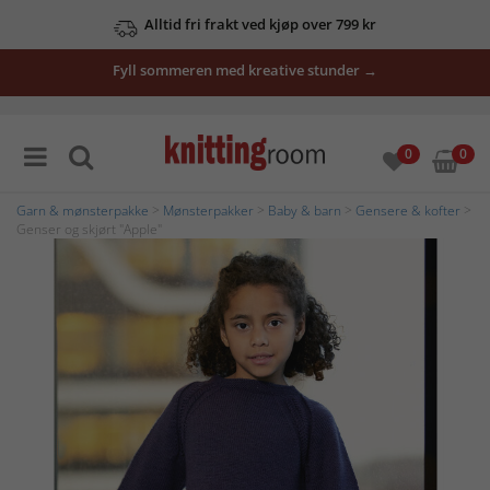
Alltid fri frakt ved kjøp over 799 kr
Fyll sommeren med kreative stunder →
0
0
Garn & mønsterpakke
>
Mønsterpakker
>
Baby & barn
>
Gensere & kofter
>
Genser og skjørt "Apple"