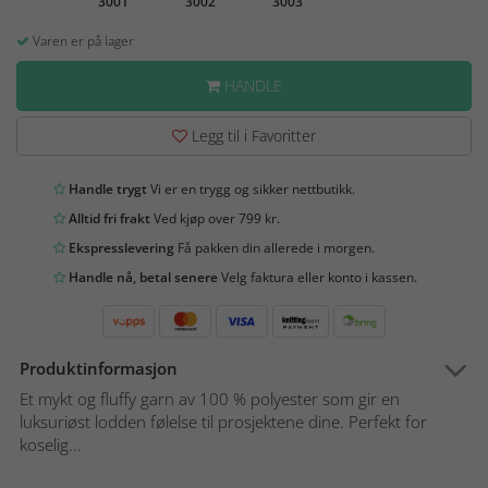
3001
3002
3003
Varen er på lager
HANDLE
Legg til i Favoritter
Handle trygt
Vi er en trygg og sikker nettbutikk.
Alltid fri frakt
Ved kjøp over 799 kr.
Ekspresslevering
Få pakken din allerede i morgen.
Handle nå, betal senere
Velg faktura eller konto i kassen.
Produktinformasjon
Et mykt og fluffy garn av 100 % polyester som gir en
luksuriøst lodden følelse til prosjektene dine. Perfekt for
koselig...