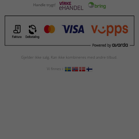
Handle trygt!
Gjelder ikke salg. Kan ikke kombineres med andre tilbud.
Vi finnes i: