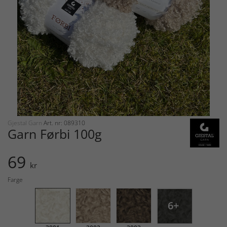
Gjestal Garn
Art. nr: 089310
Garn Førbi 100g
69
kr
Farge
6+