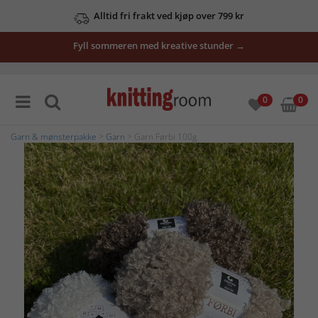
Alltid fri frakt ved kjøp over 799 kr
Fyll sommeren med kreative stunder →
0
0
Garn & mønsterpakke
>
Garn
> Garn Førbi 100g