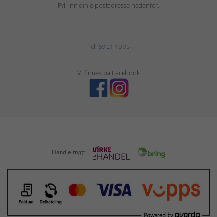
Fyll inn din e-postadresse nedenfor.
Tel:
69 21 10 95
Vi finnes på Facebook
Handle trygt!