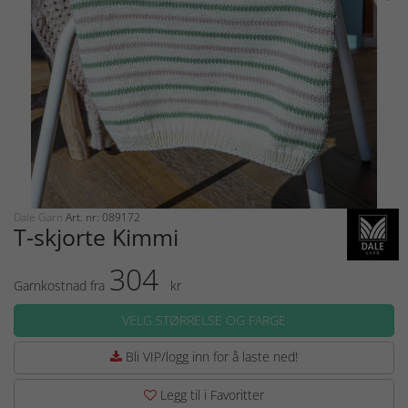
Dale Garn
Art. nr: 089172
T-skjorte Kimmi
304
Garnkostnad fra
kr
VELG STØRRELSE OG FARGE
Bli VIP/logg inn for å laste ned!
Legg til i Favoritter