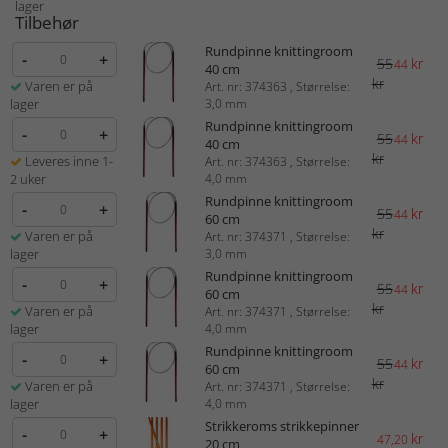
lager
Tilbehør
Rundpinne knittingroom
-
+
55
kr
44
40 cm
kr
Varen er på
Art. nr: 374363 , Størrelse:
lager
3,0 mm
Rundpinne knittingroom
-
+
55
kr
44
40 cm
kr
Leveres inne 1-
Art. nr: 374363 , Størrelse:
2 uker
4,0 mm
Rundpinne knittingroom
-
+
55
kr
44
60 cm
kr
Varen er på
Art. nr: 374371 , Størrelse:
lager
3,0 mm
Rundpinne knittingroom
-
+
55
kr
44
60 cm
kr
Varen er på
Art. nr: 374371 , Størrelse:
lager
4,0 mm
Rundpinne knittingroom
-
+
55
kr
44
60 cm
kr
Varen er på
Art. nr: 374371 , Størrelse:
lager
4,0 mm
Strikkeroms strikkepinner
-
+
kr
47,20
20 cm