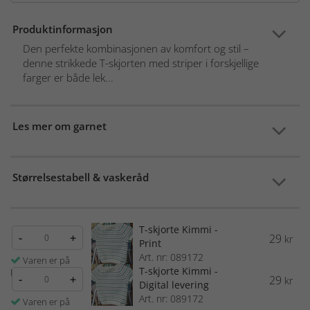
Produktinformasjon
Den perfekte kombinasjonen av komfort og stil –
denne strikkede T-skjorten med striper i forskjellige
farger er både lek...
Les mer om garnet
Størrelsestabell & vaskeråd
T-skjorte Kimmi -
-
+
29
kr
Print
Art. nr: 089172
Varen er på
T-skjorte Kimmi -
lager
-
+
29
kr
Digital levering
Art. nr: 089172
Varen er på