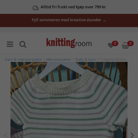
Alltid fri frakt ved kjøp over 799 kr
Fyll sommeren med kreative stunder →
0
0
Garn & mønsterpakke
>
Mønsterpakker
>
Baby & barn
> T-skjorte Kimmi