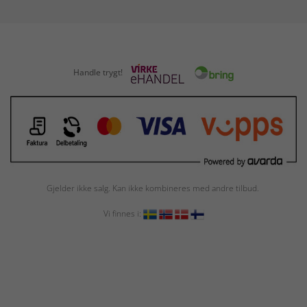
Handle trygt!
Gjelder ikke salg. Kan ikke kombineres med andre tilbud.
Vi finnes i: