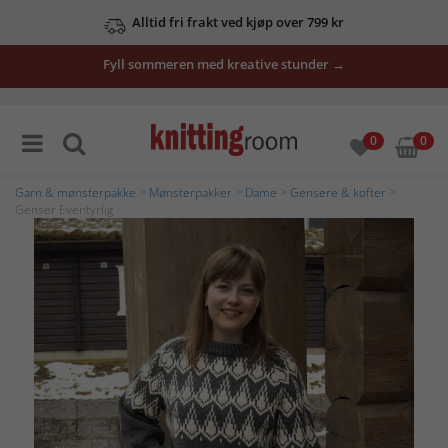
Alltid fri frakt ved kjøp over 799 kr
Fyll sommeren med kreative stunder →
0
0
Garn & mønsterpakke
>
Mønsterpakker
>
Dame
>
Gensere & kofter
>
Genser Eventyrlig