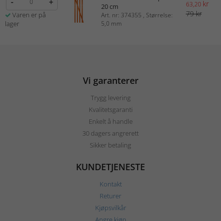
-
+
kr
63,20
20 cm
79 kr
Varen er på
Art. nr: 374355 , Størrelse:
lager
5,0 mm
Vi garanterer
Trygg levering
Kvalitetsgaranti
Enkelt å handle
30 dagers angrerett
Sikker betaling
KUNDETJENESTE
Kontakt
Returer
Kjøpsvilkår
Angre kjøp