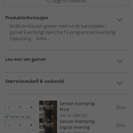
Legg til i Favoritter
Produktinformasjon
Strikk en klassisk genser med rundt bærestykke i
garnet Eventyrlig! Kjent fra TV-programmet Eventyrlig
Oppussing. Anbe...
Les mer om garnet
Størrelsestabell & vaskeråd
Genser Eventyrlig -
-
+
29
kr
Print
Art. nr: 089167
Varen er på
Genser Eventyrlig -
lager
-
+
29
kr
Digital levering