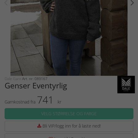
Dale Garn
Art. nr: 089167
Genser Eventyrlig
741
Garnkostnad fra
kr
VELG STØRRELSE OG FARGE
Bli VIP/logg inn for å laste ned!