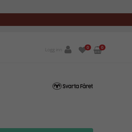
0
0
Logg inn