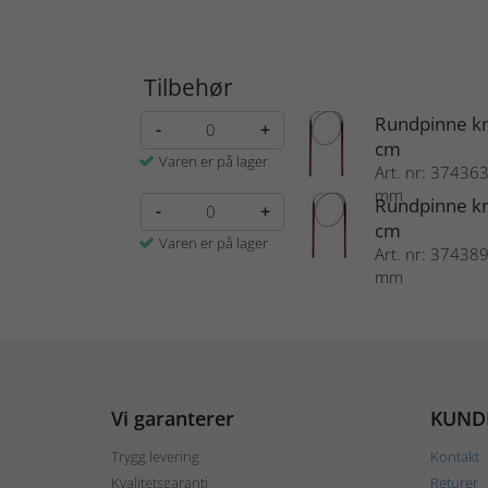
Tilbehør
Rundpinne kn
-
+
cm
Varen er på lager
Art. nr: 374363 
mm
Rundpinne kn
-
+
cm
Varen er på lager
Art. nr: 374389 
mm
Vi garanterer
KUND
Trygg levering
Kontakt
Kvalitetsgaranti
Returer