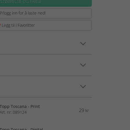
 STØRRELSE OG FARGE
P/logg inn for å laste ned!
Legg til i Favoritter
Topp Toscana - Print
29
kr
Art. nr: 089124
Topp Toscana - Digital