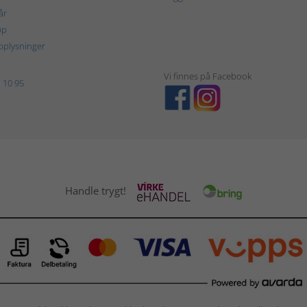
år
øp
plysninger
Vi finnes på Facebook
 10 95
Handle trygt!