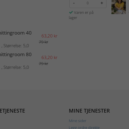
-
+
Varen er på
lager
ittingroom 40
63,20
kr
79 kr
, Størrelse: 5,0
ittingroom 80
63,20
kr
79 kr
, Størrelse: 5,0
ETJENESTE
MINE TJENESTER
Mine sider
Legg ordre direkte