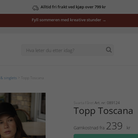
Alltid fri frakt ved kjøp over 799 kr
Fyll sommeren med kreative stunder →
& singlets
> Topp Toscana
Svarta Fåret
Art. nr: 089124
Topp Toscana
239
Garnkostnad fra
kr