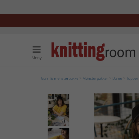
Meny
Garn & mønsterpakke
>
Mønsterpakker
>
Dame
>
Topper 