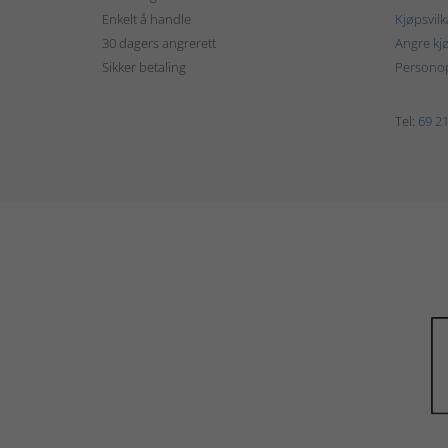
Enkelt å handle
Kjøpsvilk
30 dagers angrerett
Angre kj
Sikker betaling
Personop
Tel:
69 21