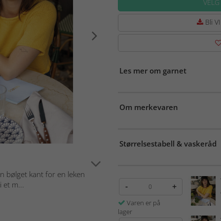
VELG
Bli VI
Les mer om garnet
Om merkevaren
Størrelsestabell & vaskeråd
n bølget kant for en leken
 et m...
-
+
Varen er på
lager