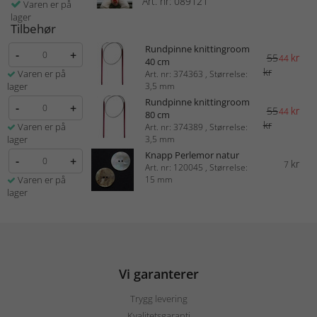
Art. nr: 089121
Varen er på
lager
Tilbehør
Rundpinne knittingroom
-
+
55
kr
44
40 cm
kr
Varen er på
Art. nr: 374363 , Størrelse:
lager
3,5 mm
Rundpinne knittingroom
-
+
55
kr
44
80 cm
kr
Varen er på
Art. nr: 374389 , Størrelse:
lager
3,5 mm
Knapp Perlemor natur
-
+
kr
7
Art. nr: 120045 , Størrelse:
Varen er på
15 mm
lager
Vi garanterer
Trygg levering
Kvalitetsgaranti