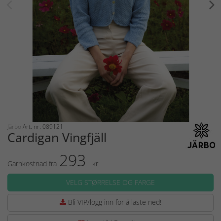
Järbo
Art. nr: 089121
Cardigan Vingfjäll
293
Garnkostnad fra
kr
VELG STØRRELSE OG FARGE
Bli VIP/logg inn for å laste ned!