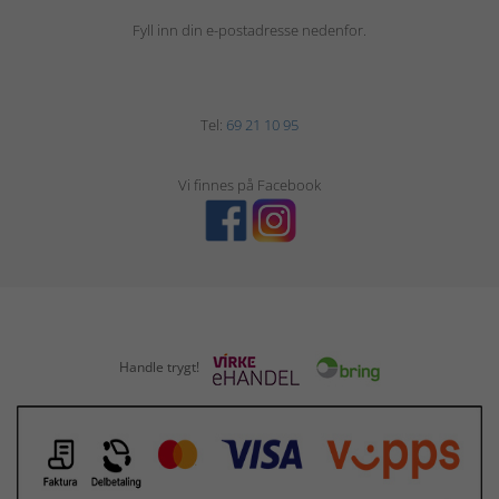
Fyll inn din e-postadresse nedenfor.
Tel:
69 21 10 95
Vi finnes på Facebook
Handle trygt!