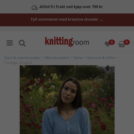
Alltid fri frakt ved kjøp over 799 kr
Fyll sommeren med kreative stunder →
0
0
Garn & mønsterpakke
>
Mønsterpakker
>
Dame
>
Gensere & kofter
>
Cardigan Vingfjäll