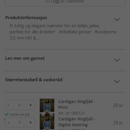
Legg til i Favoritter
Produktinformasjon
Et luftig og elegant mønster for en tidløs jakke,
perfekt for alle årstider! Anbefalte pinner: Rundpinne
3,5 mm (40 &...
Les mer om garnet
Størrelsestabell & vaskeråd
Cardigan Vingfjäll -
-
+
29
kr
Print
Art. nr: 089121
Varen er på
Cardigan Vingfjäll -
lager
-
+
29
kr
Digital levering