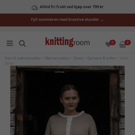
Alltid fri frakt ved kjøp over 799 kr
Fyll sommeren med kreative stunder →
0
0
Garn & mønsterpakke
>
Mønsterpakker
>
Dame
>
Gensere & kofter
> Jakke
Stinta