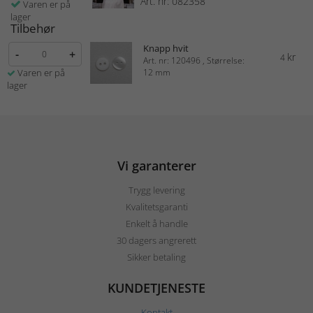
Art. nr: 082358
Varen er på
lager
Tilbehør
Knapp hvit
-
+
kr
4
Art. nr: 120496 , Størrelse:
Varen er på
12 mm
lager
Vi garanterer
Trygg levering
Kvalitetsgaranti
Enkelt å handle
30 dagers angrerett
Sikker betaling
KUNDETJENESTE
Kontakt