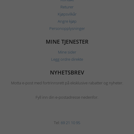
Returer
Kjøpsvilkår
Angre kjøp
Personopplysninger
MINE TJENESTER
Mine sider
Legg ordre direkte
NYHETSBREV
Motta e-post med fortrinnsrett på eksklusive rabatter og nyheter.
Fyll inn din e-postadresse nedenfor.
Tel:
69 21 10 95