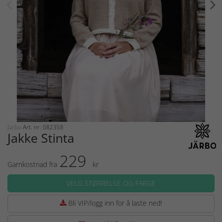
Järbo
Art. nr: 082358
Jakke Stinta
229
Garnkostnad fra
kr
VELG STØRRELSE OG FARGE
Bli VIP/logg inn for å laste ned!