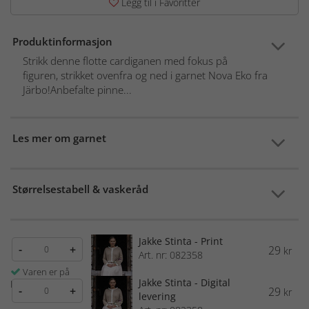
Legg til i Favoritter
Produktinformasjon
Strikk denne flotte cardiganen med fokus på
figuren, strikket ovenfra og ned i garnet Nova Eko fra
Järbo!Anbefalte pinne...
Les mer om garnet
Størrelsestabell & vaskeråd
Jakke Stinta - Print
-
+
29
kr
Art. nr: 082358
Varen er på
Jakke Stinta - Digital
lager
-
+
29
kr
levering