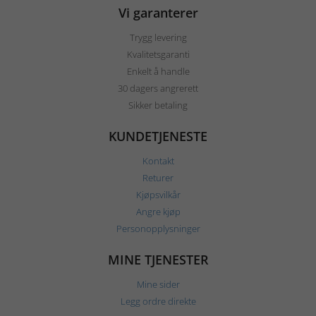
Vi garanterer
Trygg levering
Kvalitetsgaranti
Enkelt å handle
30 dagers angrerett
Sikker betaling
KUNDETJENESTE
Kontakt
Returer
Kjøpsvilkår
Angre kjøp
Personopplysninger
MINE TJENESTER
Mine sider
Legg ordre direkte