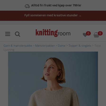
Alltid fri frakt ved kjøp over 799 kr
Fyll sommeren med kreative stunder →
0
0
Garn & mønsterpakke
>
Mønsterpakker
>
Dame
>
Topper & singlets
> Topp
Ljusning