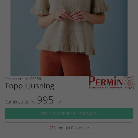
Permin
Art. nr: 080861
Topp Ljusning
995
Garnkostnad fra
kr
VELG STØRRELSE OG FARGE
Legg til i Favoritter