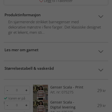
Legg til i Favoritter
Produktinformasjon
En sjarmerende strikket barnegenser med
dekorative mønstre i flere farger. Det klassiske designet
gir et lekent, men sti...
Les mer om garnet
Størrelsestabell & vaskeråd
Genser Scala - Print
-
+
29
kr
Art. nr: 075275
Varen er på
Genser Scala -
lager
-
+
29
kr
Digital levering