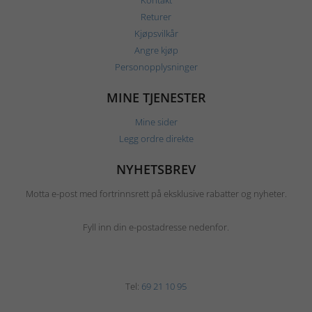
Kontakt
Returer
Kjøpsvilkår
Angre kjøp
Personopplysninger
MINE TJENESTER
Mine sider
Legg ordre direkte
NYHETSBREV
Motta e-post med fortrinnsrett på eksklusive rabatter og nyheter.
Fyll inn din e-postadresse nedenfor.
Tel:
69 21 10 95