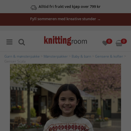
Alltid fri frakt ved kjøp over 799 kr
Fyll sommeren med kreative stunder →
0
0
Garn & mønsterpakke
>
Mønsterpakker
>
Baby & barn
>
Gensere & kofter
>
Genser Scala