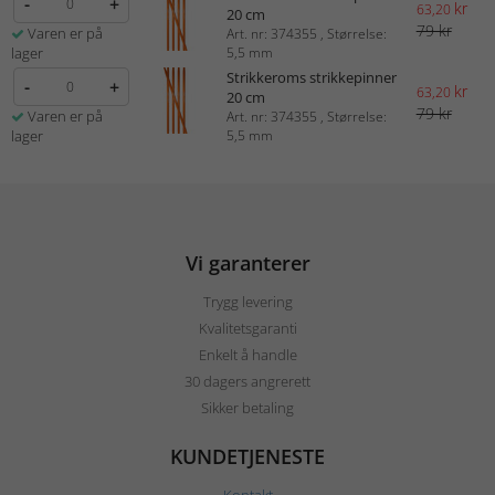
-
+
kr
63,20
20 cm
79 kr
Varen er på
Art. nr: 374355 , Størrelse:
lager
5,5 mm
Strikkeroms strikkepinner
-
+
kr
63,20
20 cm
79 kr
Varen er på
Art. nr: 374355 , Størrelse:
lager
5,5 mm
Vi garanterer
Trygg levering
Kvalitetsgaranti
Enkelt å handle
30 dagers angrerett
Sikker betaling
KUNDETJENESTE