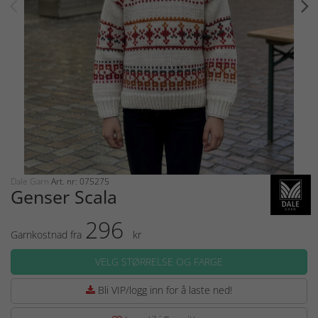
Dale Garn
Art. nr: 075275
Genser Scala
296
Garnkostnad fra
kr
VELG STØRRELSE OG FARGE
Bli VIP/logg inn for å laste ned!