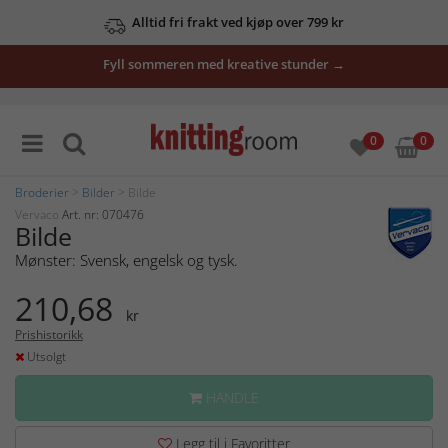
Alltid fri frakt ved kjøp over 799 kr
Fyll sommeren med kreative stunder →
0
0
Broderier
>
Bilder
> Bilde
Vervaco
Art. nr: 070476
Bilde
Mønster: Svensk, engelsk og tysk.
210,68
kr
Prishistorikk
Utsolgt
HANDLE
Legg til i Favoritter