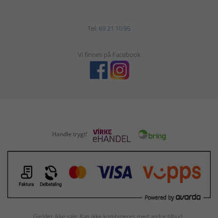
Tel:
69 21 10 95
Vi finnes på Facebook
Handle trygt!
Gjelder ikke salg. Kan ikke kombineres med andre tilbud.