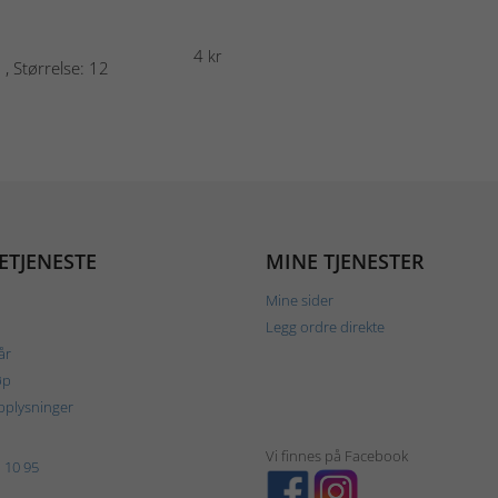
4
kr
 , Størrelse: 12
ETJENESTE
MINE TJENESTER
Mine sider
Legg ordre direkte
år
øp
plysninger
Vi finnes på Facebook
 10 95