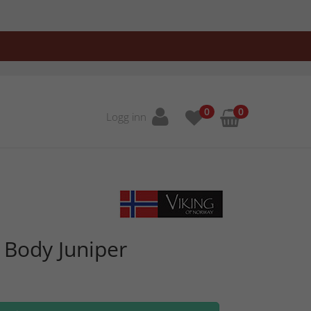
0
0
Logg inn
 Body Juniper