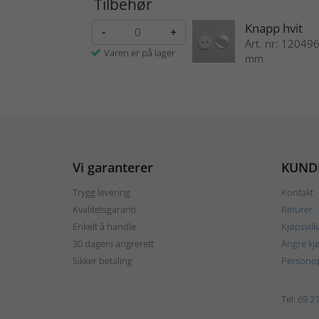
Tilbehør
Knapp hvit
-
+
Art. nr: 120496
Varen er på lager
mm
Vi garanterer
KUND
Trygg levering
Kontakt
Kvalitetsgaranti
Returer
Enkelt å handle
Kjøpsvilk
30 dagers angrerett
Angre kj
Sikker betaling
Personop
Tel:
69 21