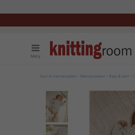
Meny
Garn & mønsterpakke
>
Mønsterpakker
>
Baby & barn
> O