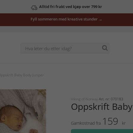
Alltid fri frakt ved kjøp over 799 kr
Fyll sommeren med kreative stunder →
ppskrift Baby Body Juniper
Viking of Norway
Art. nr: 070183
Oppskrift Baby
159
Garnkostnad fra
kr