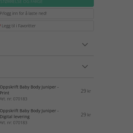
 STØRRELSE OG FARGE
P/logg inn for å laste ned!
Legg til i Favoritter
Oppskrift Baby Body Juniper -
29
kr
Print
Art. nr: 070183
Oppskrift Baby Body Juniper -
29
kr
Digital levering
Art. nr: 070183