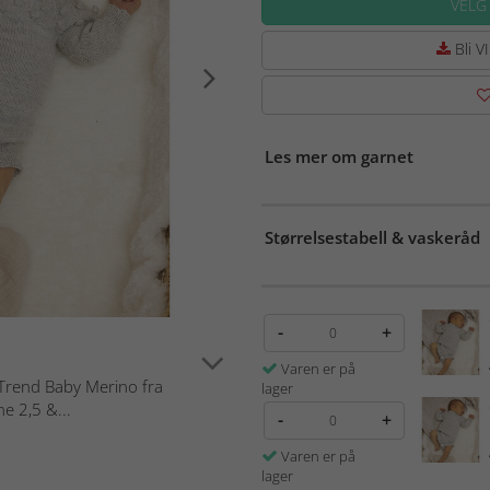
VELG
Bli VI
Les mer om garnet
Størrelsestabell & vaskeråd
-
+
Varen er på
 Trend Baby Merino fra
lager
e 2,5 &...
-
+
Varen er på
lager