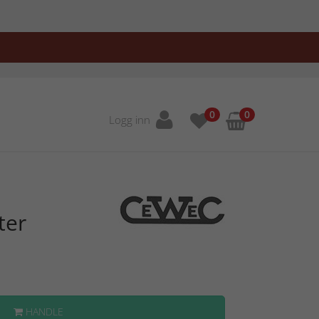
0
0
Logg inn
ter
HANDLE