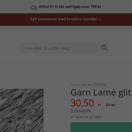
Alltid fri frakt ved kjøp over 799 kr
Fyll sommeren med kreative stunder →
Cewec
Art. nr: 070154
Garn Lamé glit
30,50
kr
61 kr
Prishistorikk
Varen er på lager