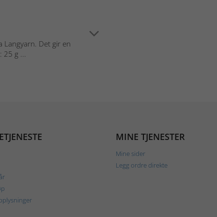
a Langyarn. Det gir en
 25 g ...
ETJENESTE
MINE TJENESTER
Mine sider
Legg ordre direkte
år
øp
plysninger