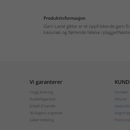
Produktinformasjon
Garn Lamé glitter er et oppfriskende garn fr
luksuriøs og flørtende følelse i plagget!Nøste:
Vi garanterer
KUND
Trygg levering
Kontakt
Kvalitetsgaranti
Returer
Enkelt å handle
Kjøpsvilk
30 dagers angrerett
Angre kj
Sikker betaling
Personop