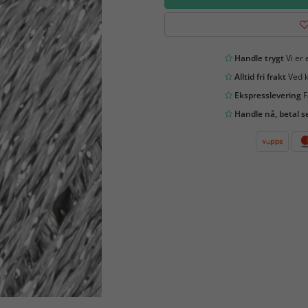
Handle trygt
Vi er 
Alltid fri frakt
Ved k
Ekspresslevering
F
Handle nå, betal s