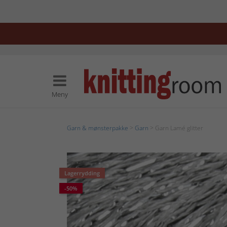
Meny
Garn & mønsterpakke
>
Garn
> Garn Lamé glitter
Lagerrydding
-50%