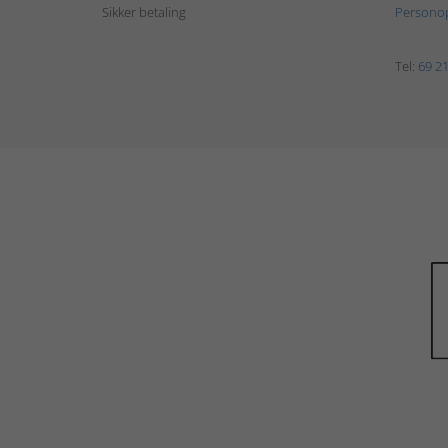
Sikker betaling
Personop
Tel:
69 21