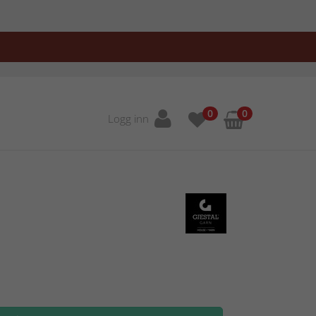
0
0
Logg inn