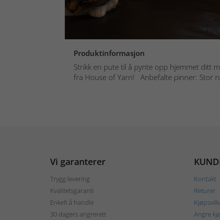
Produktinformasjon
Strikk en pute til å pynte opp hjemmet ditt m
fra House of Yarn! Anbefalte pinner: Stor r
Vi garanterer
KUND
Trygg levering
Kontakt
Kvalitetsgaranti
Returer
Enkelt å handle
Kjøpsvilk
30 dagers angrerett
Angre kj