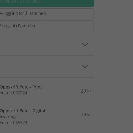
 STØRRELSE OG FARGE
P/logg inn for å laste ned!
Legg til i Favoritter
Oppskrift Pute - Print
29
kr
Art. nr: 055524
Oppskrift Pute - Digital
29
kr
levering
Art. nr: 055524