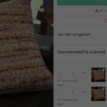
VELG
Bli VI
Les mer om garnet
Størrelsestabell & vaskeråd
-
+
Varen er på
lager
-
+
Varen er på
lager