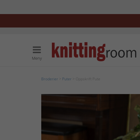
Meny
Broderier
>
Puter
> Oppskrift Pute