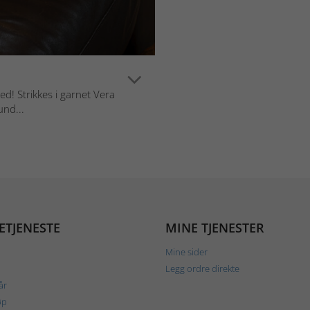
ed! Strikkes i garnet Vera
und...
ETJENESTE
MINE TJENESTER
Mine sider
Legg ordre direkte
år
øp