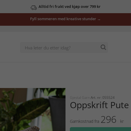
Alltid fri frakt ved kjøp over 799 kr
Fyll sommeren med kreative stunder →
Gjestal Garn
Art. nr: 055524
Oppskrift Pute
296
Garnkostnad fra
kr