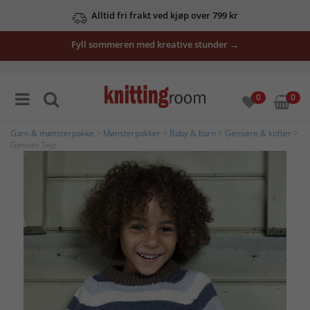
Alltid fri frakt ved kjøp over 799 kr
Fyll sommeren med kreative stunder →
0
0
Garn & mønsterpakke
>
Mønsterpakker
>
Baby & barn
>
Gensere & kofter
>
Genser Tejo