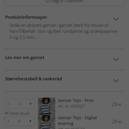
Legg til i Favoritter
Produktinformasjon
Strikk en stripete genser i garnet Sterk fra House of
Yarn!Tilbehør: Stor og liten rundpinne og strømpepinne
3 og 3,5 mm...
Les mer om garnet
Størrelsestabell & vaskeråd
Genser Tejo - Print
-
+
29
kr
Art. nr: 050527
Varen er på
Genser Tejo - Digital
lager
-
+
29
kr
levering