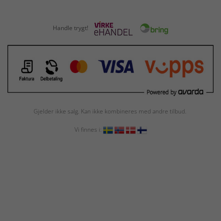
Handle trygt!
Gjelder ikke salg. Kan ikke kombineres med andre tilbud.
Vi finnes i: