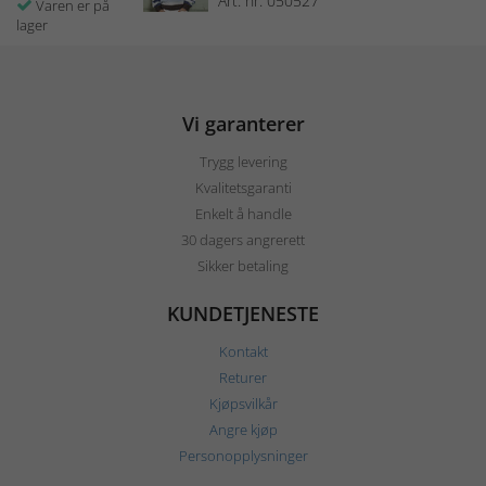
Art. nr: 050527
Varen er på
lager
Vi garanterer
Trygg levering
Kvalitetsgaranti
Enkelt å handle
30 dagers angrerett
Sikker betaling
KUNDETJENESTE
Kontakt
Returer
Kjøpsvilkår
Angre kjøp
Personopplysninger