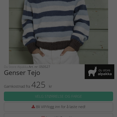
Du Store Alpakka
Art. nr: 050527
Genser Tejo
425
Garnkostnad fra
kr
VELG STØRRELSE OG FARGE
Bli VIP/logg inn for å laste ned!