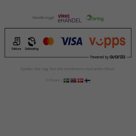
Handle trygt!
Gjelder ikke salg. Kan ikke kombineres med andre tilbud.
Vi finnes i: