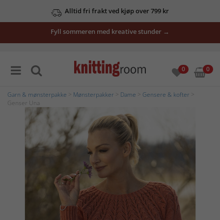
Alltid fri frakt ved kjøp over 799 kr
Fyll sommeren med kreative stunder →
0
0
Garn & mønsterpakke
>
Mønsterpakker
>
Dame
>
Gensere & kofter
>
Genser Una