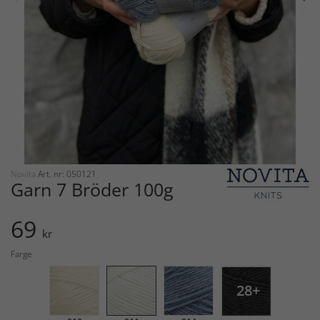
Novita
Art. nr: 050121
Garn 7 Bröder 100g
69
kr
Farge
28+