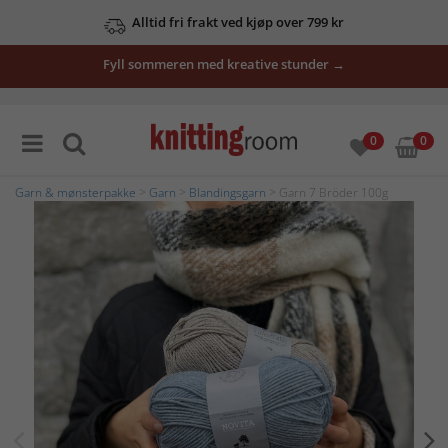
Alltid fri frakt ved kjøp over 799 kr
Fyll sommeren med kreative stunder →
0
0
Garn & mønsterpakke
>
Garn
>
Blandingsgarn
> Garn 7 Bröder 100g