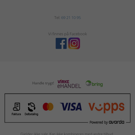
Tel:
69 21 10 95
Vi finnes på Facebook
Handle trygt!
Gjelder ikke salg. Kan ikke kombineres med andre tilbud.