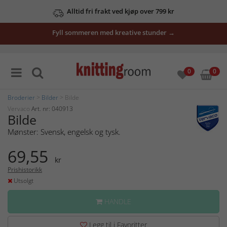
Alltid fri frakt ved kjøp over 799 kr
Fyll sommeren med kreative stunder →
0
0
Broderier
>
Bilder
> Bilde
Vervaco
Art. nr: 040913
Bilde
Mønster: Svensk, engelsk og tysk.
69,55
kr
Prishistorikk
Utsolgt
HANDLE
Legg til i Favoritter