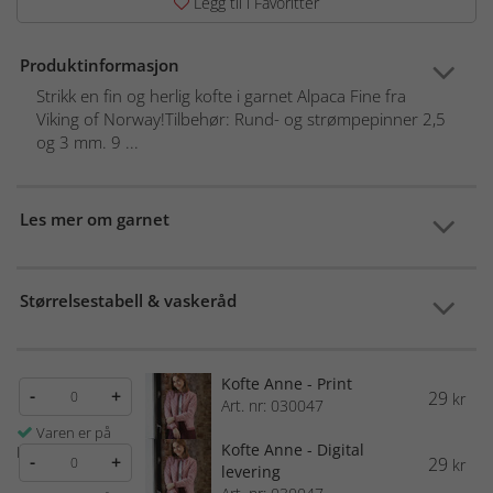
Legg til i Favoritter
Produktinformasjon
Strikk en fin og herlig kofte i garnet Alpaca Fine fra
Viking of Norway!Tilbehør: Rund- og strømpepinner 2,5
og 3 mm. 9 ...
Les mer om garnet
Størrelsestabell & vaskeråd
Kofte Anne - Print
-
+
29
kr
Art. nr: 030047
Varen er på
Kofte Anne - Digital
lager
-
+
29
kr
levering