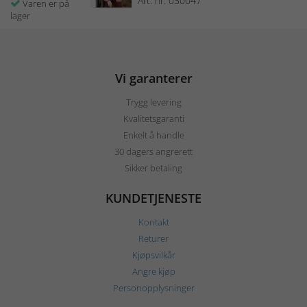
Art. nr: 030047
Varen er på
lager
Vi garanterer
Trygg levering
Kvalitetsgaranti
Enkelt å handle
30 dagers angrerett
Sikker betaling
KUNDETJENESTE
Kontakt
Returer
Kjøpsvilkår
Angre kjøp
Personopplysninger