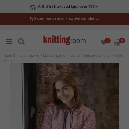
Alltid fri frakt ved kjøp over 799 kr
Fyll sommeren med kreative stunder →
0
0
Garn & mønsterpakke
>
Mønsterpakker
>
Dame
>
Gensere & kofter
> Kofte
Anne