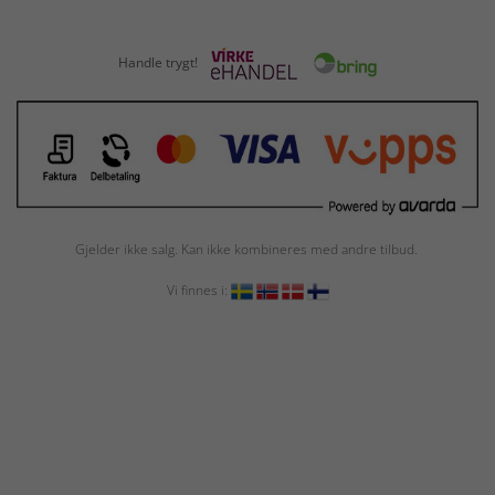
Handle trygt!
Gjelder ikke salg. Kan ikke kombineres med andre tilbud.
Vi finnes i: