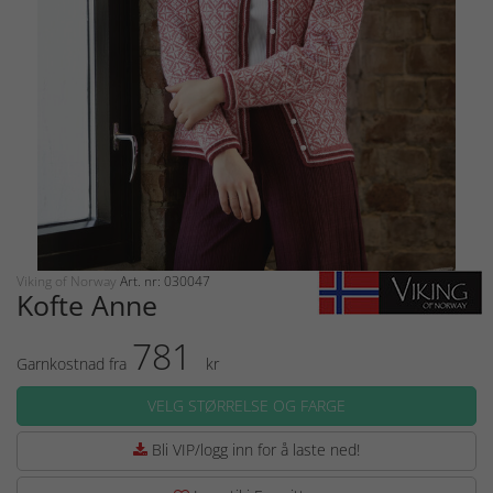
Viking of Norway
Art. nr: 030047
Kofte Anne
781
Garnkostnad fra
kr
VELG STØRRELSE OG FARGE
Bli VIP/logg inn for å laste ned!