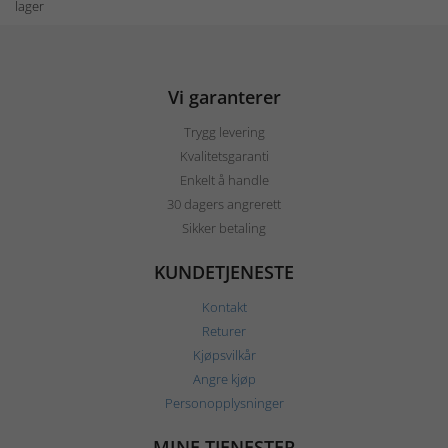
lager
Vi garanterer
Trygg levering
Kvalitetsgaranti
Enkelt å handle
30 dagers angrerett
Sikker betaling
KUNDETJENESTE
Kontakt
Returer
Kjøpsvilkår
Angre kjøp
Personopplysninger
MINE TJENESTER