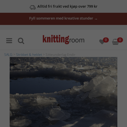
Alltid fri frakt ved kjøp over 799 kr
Fyll sommeren med kreative stunder →
0
0
SALG
>
Strikket & heklet
> Sitteunderlag Endir