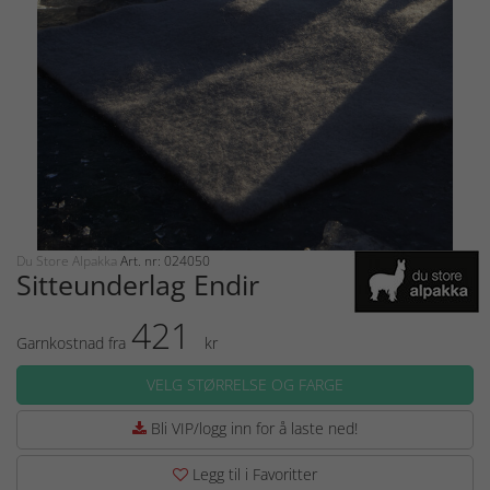
Du Store Alpakka
Art. nr: 024050
Sitteunderlag Endir
421
Garnkostnad fra
kr
VELG STØRRELSE OG FARGE
Bli VIP/logg inn for å laste ned!
Legg til i Favoritter