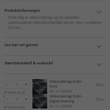
Produktinformasjon
Strikk deg et sitterunderlag og tov arbeidet i
vaskemaskinen etterpå.Anbefalte pinner: Stor rundpinne
5,5 mm ...
Les mer om garnet
Størrelsestabell & vaskeråd
Sitteunderlag Endir -
-
+
29
kr
Print
Art. nr: 024050
Varen er på
Sitteunderlag Endir -
lager
-
+
29
kr
Digital levering
Art. nr: 024050
Varen er på