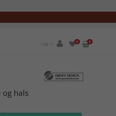
0
0
Logg inn
 og hals