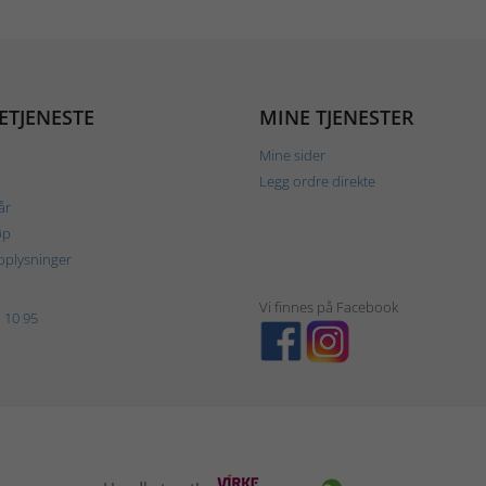
ETJENESTE
MINE TJENESTER
Mine sider
Legg ordre direkte
år
øp
plysninger
Vi finnes på Facebook
 10 95