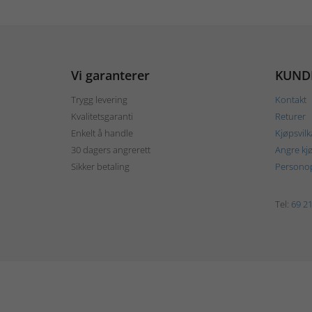
Vi garanterer
KUND
Trygg levering
Kontakt
Kvalitetsgaranti
Returer
Enkelt å handle
Kjøpsvilk
30 dagers angrerett
Angre kj
Sikker betaling
Personop
Tel:
69 21