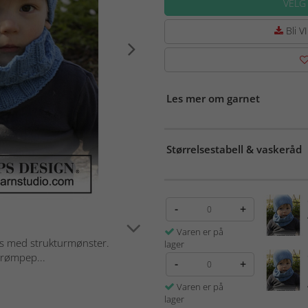
VELG
Bli VI
Les mer om garnet
Størrelsestabell & vaskeråd
-
+
Varen er på
als med strukturmønster.
lager
trømpep...
-
+
Varen er på
lager