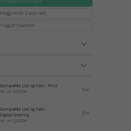
 STØRRELSE OG FARGE
P/logg inn for å laste ned!
Legg til i Favoritter
Garnpakke Lue og hals - Print
9
kr
Art. nr: 020004
Garnpakke Lue og hals -
9
kr
Digital levering
Art. nr: 020004