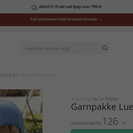
Alltid fri frakt ved kjøp over 799 kr
Fyll sommeren med kreative stunder →
kjerf & sjal
> Garnpakke Lue og hals
Drops Design
Art. nr: 020004
Garnpakke Lue
126
Garnkostnad fra
kr