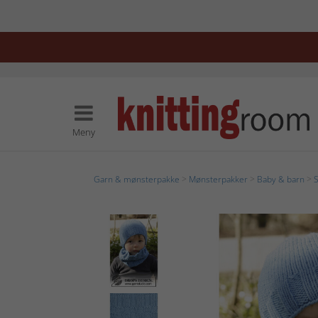
Meny
Garn & mønsterpakke
>
Mønsterpakker
>
Baby & barn
>
S