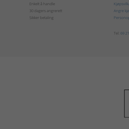
Enkelt å handle
Kjøpsvilk
30 dagers angrerett
Angre kj
Sikker betaling
Personop
Tel:
69 21