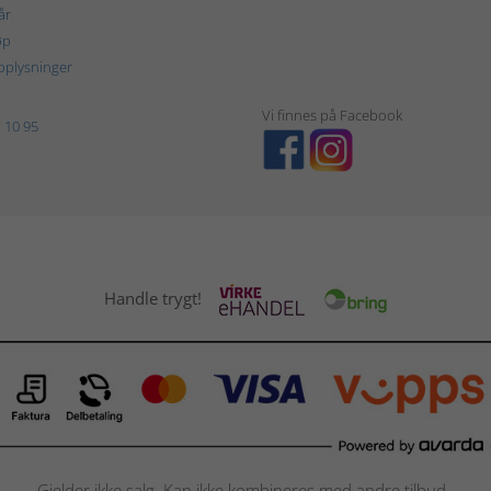
år
øp
plysninger
Vi finnes på Facebook
 10 95
Handle trygt!
Gjelder ikke salg. Kan ikke kombineres med andre tilbud.