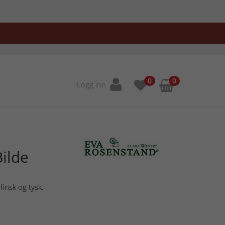
0
0
Logg inn
ilde
finsk og tysk.