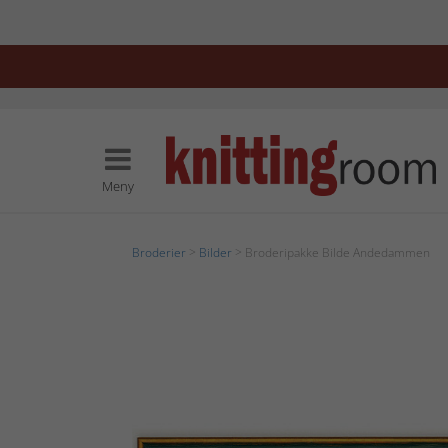
Meny
Broderier
>
Bilder
> Broderipakke Bilde Andedammen