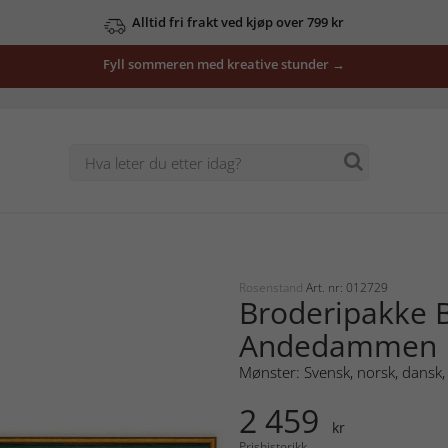
Alltid fri frakt ved kjøp over 799 kr
Fyll sommeren med kreative stunder →
Rosenstand
Art. nr: 012729
Broderipakke B
Andedammen
Mønster: Svensk, norsk, dansk, 
2 459
kr
Prishistorikk