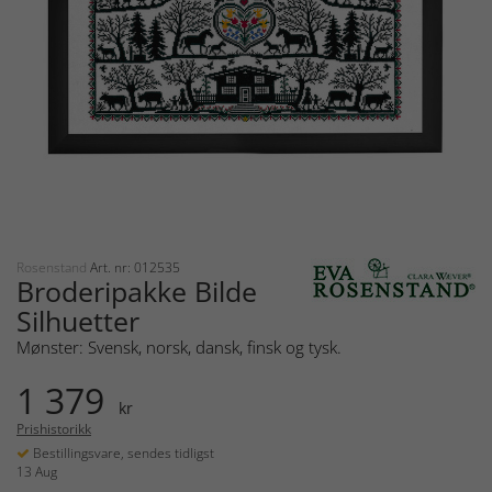
Rosenstand
Art. nr: 012535
Broderipakke Bilde
Silhuetter
Mønster: Svensk, norsk, dansk, finsk og tysk.
1 379
kr
Prishistorikk
Bestillingsvare, sendes tidligst
13 Aug