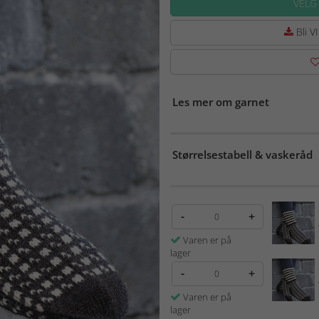
VELG
Bli VI
Les mer om garnet
Størrelsestabell & vaskeråd
-
+
Varen er på
lager
-
+
Varen er på
lager