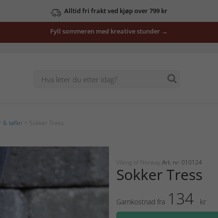
Alltid fri frakt ved kjøp over 799 kr
Fyll sommeren med kreative stunder →
 & tøfler
> Sokker Tress
Viking of Norway
Art. nr: 010124
Sokker Tress
134
Garnkostnad fra
kr