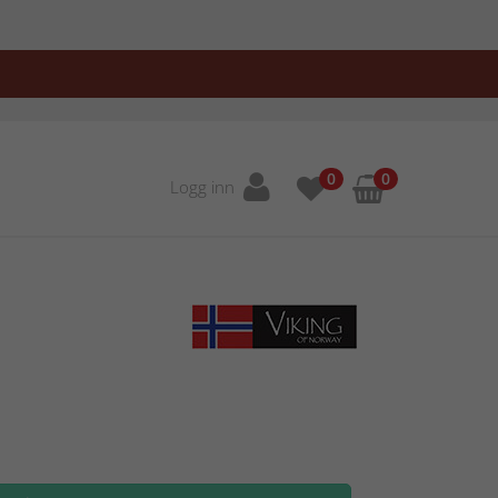
0
0
Logg inn