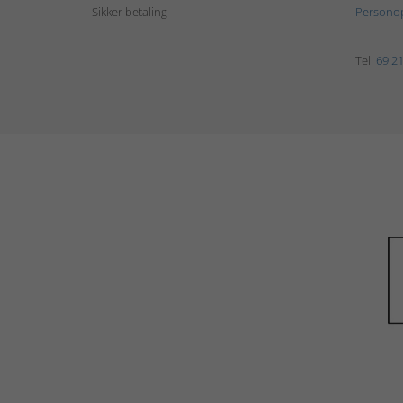
Sikker betaling
Personop
Tel:
69 21