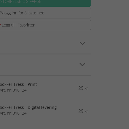
 STØRRELSE OG FARGE
P/logg inn for å laste ned!
Legg til i Favoritter
Sokker Tress - Print
29
kr
Art. nr: 010124
Sokker Tress - Digital levering
29
kr
Art. nr: 010124