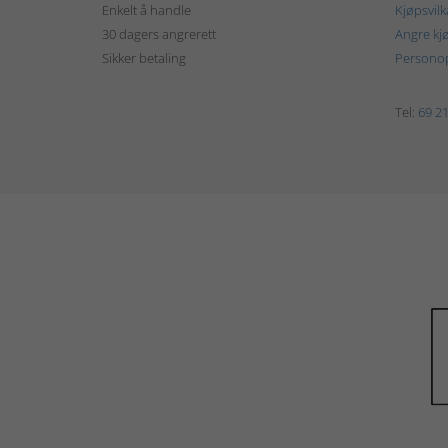
Enkelt å handle
Kjøpsvilk
30 dagers angrerett
Angre kj
Sikker betaling
Personop
Tel:
69 21