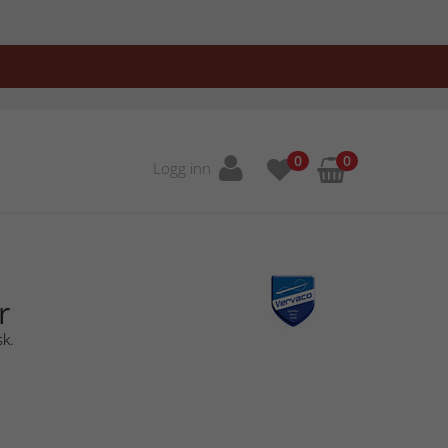
0
0
Logg inn
r
sk.