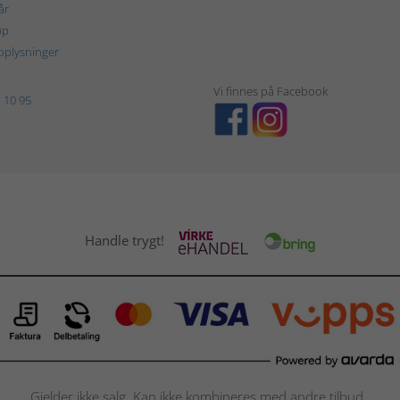
år
øp
plysninger
Vi finnes på Facebook
 10 95
Handle trygt!
Gjelder ikke salg. Kan ikke kombineres med andre tilbud.